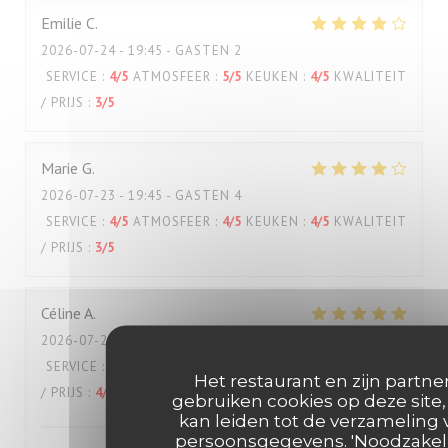
Emilie
C
2026-07-24
- 19:45 - GASTEN 2
SERVICE
:
4
/5
ATMOSFEER
:
5
/5
KEUKEN
:
4
/5
KWALITEIT
/ PRIJS
:
3
/5
Marie
G
2026-07-23
- 19:45 - GASTEN 4
SERVICE
:
4
/5
ATMOSFEER
:
4
/5
KEUKEN
:
4
/5
KWALITEIT
/ PRIJS
:
3
/5
Céline
A
2026-07-22
- 12:30 - GASTEN 2
SERVICE
:
5
/5
ATMOSFEER
:
5
/5
KEUKEN
:
5
/5
KWALITEIT
Het restaurant en zijn partne
/ PRIJS
:
4
/5
gebruiken cookies op deze site,
kan leiden tot de verzameling 
persoonsgegevens. 'Noodzakeli