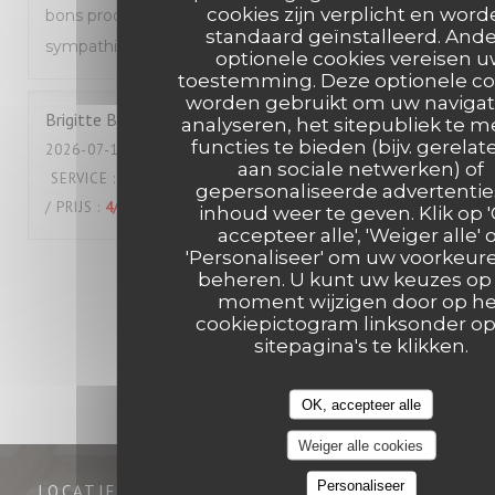
cookies zijn verplicht en wor
bons produits et très bon service, équipe très
standaard geïnstalleerd. And
sympathique, écoute au top
optionele cookies vereisen 
toestemming. Deze optionele co
worden gebruikt om uw navigat
Brigitte
B
analyseren, het sitepubliek te m
functies te bieden (bijv. gerelat
2026-07-18
- 12:00 - GASTEN 2
aan sociale netwerken) of
SERVICE
:
5
/5
ATMOSFEER
:
4
/5
KEUKEN
:
5
/5
KWALITEIT
gepersonaliseerde advertentie
/ PRIJS
:
4
/5
inhoud weer te geven. Klik op 
accepteer alle', 'Weiger alle' 
'Personaliseer' om uw voorkeur
1
2
3
beheren. U kunt uw keuzes op 
moment wijzigen door op he
cookiepictogram linksonder o
sitepagina's te klikken.
OK, accepteer alle
Weiger alle cookies
Personaliseer
LOCATIE