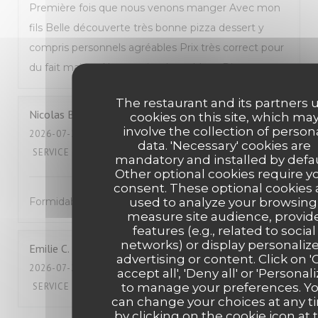
Première fois que nous venons manger Avec mon
fils Belle découverte très bonne pizza dessert y
compris personnels agréables Prix très correct pour
du fait maison Nous reviendrons Mme Dion
The restaurant and its partners 
Nicolas
B
cookies on this site, which ma
involve the collection of person
2026-07-25
- 12:00 - GUESTS 2
data. 'Necessary' cookies are
SERVICE
:
5
/5
AMBIANCE
:
5
/5
FOOD
:
5
/5
VALUE
:
5
/5
mandatory and installed by defau
Other optional cookies require y
consent. These optional cookies 
used to analyze your browsing
Formidable !
measure site audience, provid
features (e.g., related to social
networks) or display personaliz
Emilie
C
advertising or content. Click on '
2026-07-24
- 19:45 - GUESTS 2
accept all', 'Deny all' or 'Personali
to manage your preferences. Y
SERVICE
:
4
/5
AMBIANCE
:
5
/5
FOOD
:
4
/5
VALUE
:
3
/5
can change your choices at any t
by clicking on the cookie icon at 