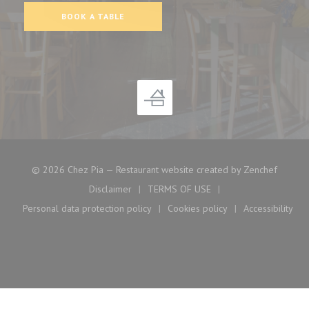
BOOK A TABLE
((opens
© 2026 Chez Pia — Restaurant website created by
Zenchef
Disclaimer
TERMS OF USE
((opens in a new window))
((opens in a new window))
Personal data protection policy
Cookies policy
Accessibility
((opens in a new window))
((opens in a new window)
((opens i