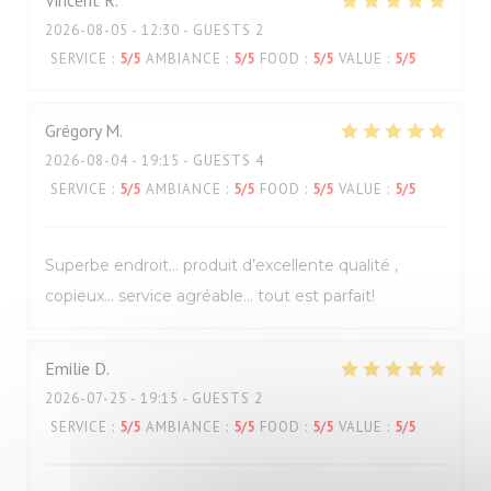
Vincent
R
2026-08-05
- 12:30 - GUESTS 2
SERVICE
:
5
/5
AMBIANCE
:
5
/5
FOOD
:
5
/5
VALUE
:
5
/5
Grégory
M
2026-08-04
- 19:15 - GUESTS 4
SERVICE
:
5
/5
AMBIANCE
:
5
/5
FOOD
:
5
/5
VALUE
:
5
/5
Superbe endroit… produit d’excellente qualité ,
copieux… service agréable… tout est parfait!
Emilie
D
2026-07-25
- 19:15 - GUESTS 2
SERVICE
:
5
/5
AMBIANCE
:
5
/5
FOOD
:
5
/5
VALUE
:
5
/5