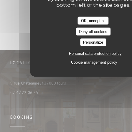
bottom left of the site pages.
1
2
3
OK, accept all
Deny all cookies
Personalize
Personal data protection policy
LOCATION
Cookie management policy
((opens in a new window))
9 rue Châteauneuf 37000 tours
02 47 22 06 35
BOOKING