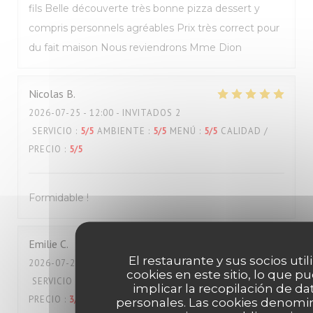
fils Belle découverte très bonne pizza dessert y
compris personnels agréables Prix très correct pour
du fait maison Nous reviendrons Mme Dion
Nicolas
B
2026-07-25
- 12:00 - INVITADOS 2
SERVICIO
:
5
/5
AMBIENTE
:
5
/5
MENÚ
:
5
/5
CALIDAD /
PRECIO
:
5
/5
Formidable !
Emilie
C
El restaurante y sus socios util
2026-07-24
- 19:45 - INVITADOS 2
cookies en este sitio, lo que p
SERVICIO
:
4
/5
AMBIENTE
:
5
/5
MENÚ
:
4
/5
CALIDAD /
implicar la recopilación de da
PRECIO
:
3
/5
personales. Las cookies denomi