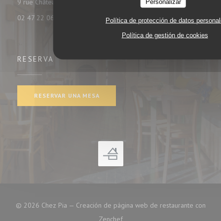
((abre en una nueva ventana))
Personalizar
9 rue Châteauneuf 37000 tours
02 47 22 06 35
Política de protección de datos persona
Política de gestión de cookies
RESERVA
RESERVAR UNA MESA
© 2026 Chez Pia — Creación de página web de restaurante con
((abre en una nueva ventana))
Zenchef