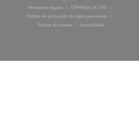
Menciones legales
TÉRMINOS DE USO
((abre en una nueva ventana))
((abre en una nueva vent
Política de protección de datos personales
((abre en una nueva ventana))
Política de cookies
Accesibilidad
((abre en una nueva ventana))
((abre en una nueva vent