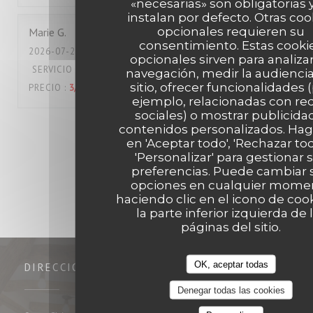
«necesarias» son obligatorias 
instalan por defecto. Otras coo
opcionales requieren su
Marie
G
consentimiento. Estas cooki
2026-07-23
- 19:45 - INVITADOS 4
opcionales sirven para analiza
SERVICIO
:
4
/5
AMBIENTE
:
4
/5
MENÚ
:
4
/5
CALIDAD /
navegación, medir la audiencia
sitio, ofrecer funcionalidades 
PRECIO
:
3
/5
ejemplo, relacionadas con re
sociales) o mostrar publicida
contenidos personalizados. Haga
1
2
3
en 'Aceptar todo', 'Rechazar tod
'Personalizar' para gestionar 
preferencias. Puede cambiar 
opciones en cualquier mome
haciendo clic en el icono de coo
la parte inferior izquierda de 
páginas del sitio.
OK, aceptar todas
DIRECCIÓN
Denegar todas las cookies