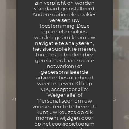
zijn verplicht en worden
standaard geïnstalleerd.
Andere optionele cookies
vereisen uw
toestemming. Deze
optionele cookies
worden gebruikt om uw
navigatie te analyseren,
het sitepubliek te meten,
functies te bieden (bijv.
gerelateerd aan sociale
netwerken) of
gepersonaliseerde
advertenties of inhoud
weer te geven. Klik op
'OK, accepteer alle',
'Weiger alle' of
PIZZERIA
9 RUE CHÂTEAUNEUF 37000 TOURS
'Personaliseer' om uw
voorkeuren te beheren. U
kunt uw keuzes op elk
moment wijzigen door
op het cookiepictogram