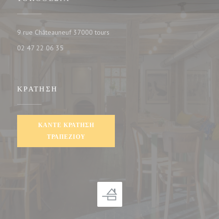
((ανοίγει σε νέο παράθυρο))
9 rue Châteauneuf 37000 tours
02 47 22 06 35
ΚΡΆΤΗΣΗ
ΚΆΝΤΕ ΚΡΆΤΗΣΗ
ΤΡΑΠΕΖΙΟΎ