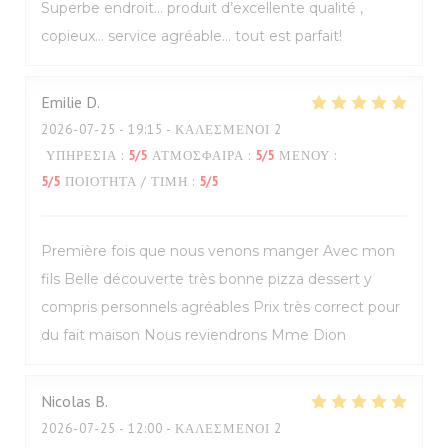
Superbe endroit… produit d’excellente qualité ,
copieux… service agréable… tout est parfait!
Emilie
D
2026-07-25
- 19:15 - ΚΑΛΕΣΜΈΝΟΙ 2
ΥΠΗΡΕΣΊΑ
:
5
/5
ΑΤΜΌΣΦΑΙΡΑ
:
5
/5
ΜΕΝΟΎ
:
5
/5
ΠΟΙΌΤΗΤΑ / ΤΙΜΉ
:
5
/5
Première fois que nous venons manger Avec mon
fils Belle découverte très bonne pizza dessert y
compris personnels agréables Prix très correct pour
du fait maison Nous reviendrons Mme Dion
Nicolas
B
2026-07-25
- 12:00 - ΚΑΛΕΣΜΈΝΟΙ 2