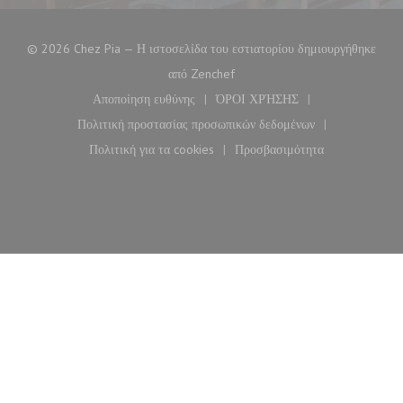
© 2026 Chez Pia — Η ιστοσελίδα του εστιατορίου δημιουργήθηκε
((ανοίγει σε νέο παράθυρο))
από
Zenchef
Αποποίηση ευθύνης
ΌΡΟΙ ΧΡΉΣΗΣ
((ανοίγει σε νέο παράθυρο))
((ανοίγει σε νέο παράθυρο)
Πολιτική προστασίας προσωπικών δεδομένων
((ανοίγει σε νέο παράθυρο))
Πολιτική για τα cookies
Προσβασιμότητα
((ανοίγει σε νέο παράθυρο))
((ανοίγει σε νέο παράθυ