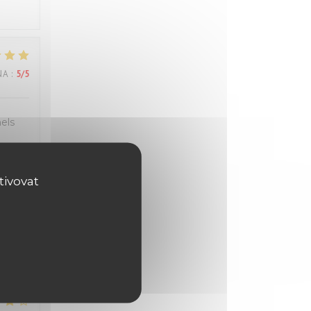
NA
:
5
/5
els
tivovat
NA
:
5
/5