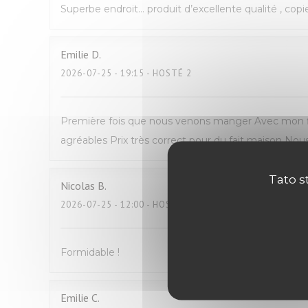
Superbe endroit… produit d’excellente qualité , copi
Emilie
D
2026-07-25
- 19:15 - HOSTÉ 2
Première fois que nous venons manger Avec mon fil
agréables Prix très correct pour du fait maison N
Tato s
Nicolas
B
2026-07-25
- 12:00 - HOSTÉ 2
Formidable !
Emilie
C