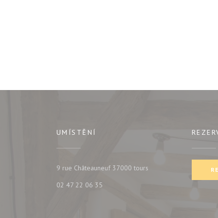
UMÍSTĚNÍ
REZER
((otevře se v novém okn
9 rue Châteauneuf 37000 tours
R
02 47 22 06 35