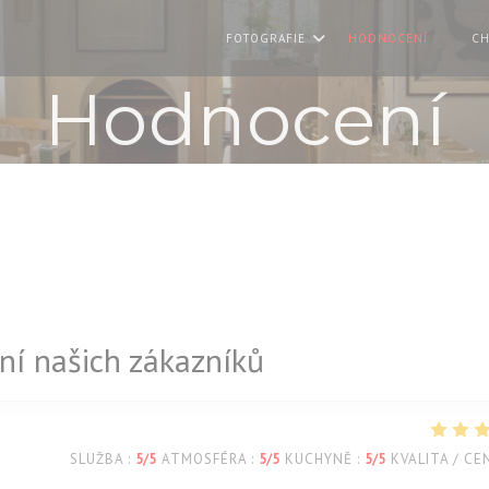
FOTOGRAFIE
HODNOCENÍ
CH
((OTE
Hodnocení
í našich zákazníků
SLUŽBA
:
5
/5
ATMOSFÉRA
:
5
/5
KUCHYNĚ
:
5
/5
KVALITA / CE