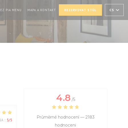
((OTEVŘE SE V NOVÉM OKNĚ))
CS
EZ PIA MENU
MAPA A KONTAKT
REZERVOVAT STŮL
VŘE SE V NOVÉM OKNĚ))
4.8
/5
Průměrné hodnocení —
2183
NA
:
5
/5
hodnoceni