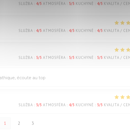
SLUŽBA
:
4
/5
ATMOSFÉRA
:
5
/5
KUCHYNĚ
:
4
/5
KVALITA / CE
SLUŽBA
:
4
/5
ATMOSFÉRA
:
4
/5
KUCHYNĚ
:
4
/5
KVALITA / CE
SLUŽBA
:
5
/5
ATMOSFÉRA
:
5
/5
KUCHYNĚ
:
5
/5
KVALITA / CE
pathique, écoute au top
SLUŽBA
:
5
/5
ATMOSFÉRA
:
4
/5
KUCHYNĚ
:
5
/5
KVALITA / CE
1
2
3