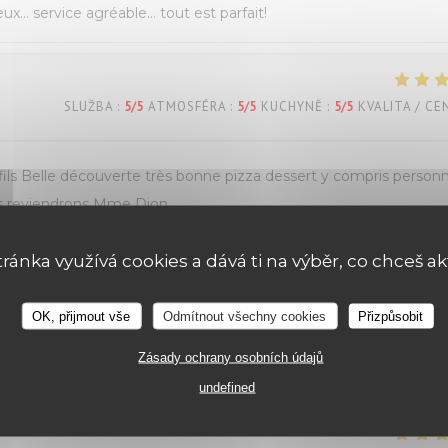
eux… service agréable… tout est parfait!
SLUŽBA
:
5
/5
ATMOSFÉRA
:
5
/5
KUCHYNĚ
:
5
/5
KVALITA / CE
s Belle découverte très bonne pizza dessert y compris personn
ous reviendrons Mme Dion
tránka využívá cookies a dává ti na výběr, co chceš ak
SLUŽBA
:
5
/5
ATMOSFÉRA
:
5
/5
KUCHYNĚ
:
5
/5
KVALITA / CE
OK, přijmout vše
Odmítnout všechny cookies
Přizpůsobit
Zásady ochrany osobních údajů
undefined