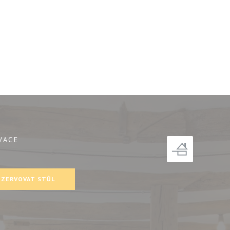
VACE
ě))
EZERVOVAT STŮL