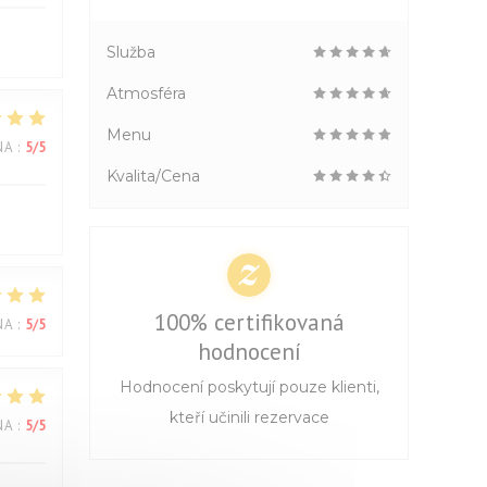
Služba
Atmosféra
Menu
NA
:
5
/5
Kvalita/Cena
100% certifikovaná
NA
:
5
/5
hodnocení
Hodnocení poskytují pouze klienti,
kteří učinili rezervace
NA
:
5
/5