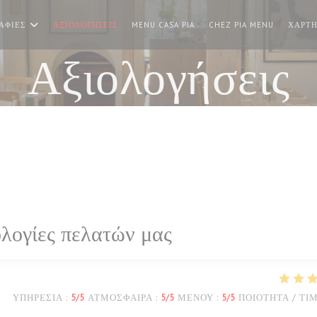
((ΑΝΟΊΓΕΙ ΣΕ ΝΈΟ ΠΑΡΆΘΥΡΟ
((ΑΝΟΊΓΕ
ΑΦΊΕΣ
ΑΞΙΟΛΟΓΉΣΕΙΣ
MENU CASA PIA
CHEZ PIA MENU
ΧΆΡΤΗ
Αξιολογήσεις
λογίες πελατών μας
ΥΠΗΡΕΣΊΑ
:
5
/5
ΑΤΜΌΣΦΑΙΡΑ
:
5
/5
ΜΕΝΟΎ
:
5
/5
ΠΟΙΌΤΗΤΑ / ΤΙ