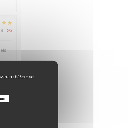
ΜΉ
:
5
/5
els
ξετε τι θέλετε να
ΜΉ
:
5
/5
ευση