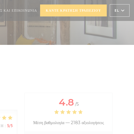
))
Ι ΣΕ ΝΈΟ ΠΑΡΆΘΥΡΟ))
EL
Σ ΚΑΙ ΕΠΙΚΟΙΝΩΝΊΑ
ΚΆΝΤΕ ΚΡΆΤΗΣΗ ΤΡΑΠΕΖΙΟΎ
4.8
/5
Μέση βαθμολογία —
2183 αξιολογήσεις
ΜΉ
:
5
/5