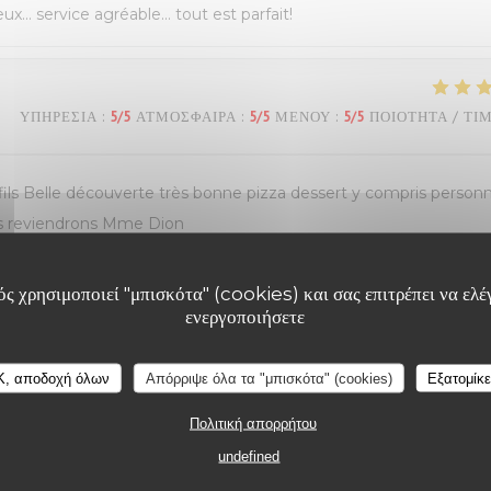
eux… service agréable… tout est parfait!
ΥΠΗΡΕΣΊΑ
:
5
/5
ΑΤΜΌΣΦΑΙΡΑ
:
5
/5
ΜΕΝΟΎ
:
5
/5
ΠΟΙΌΤΗΤΑ / ΤΙ
s Belle découverte très bonne pizza dessert y compris personn
ous reviendrons Mme Dion
ς χρησιμοποιεί "μπισκότα" (cookies) και σας επιτρέπει να ελέγ
ενεργοποιήσετε
ΥΠΗΡΕΣΊΑ
:
5
/5
ΑΤΜΌΣΦΑΙΡΑ
:
5
/5
ΜΕΝΟΎ
:
5
/5
ΠΟΙΌΤΗΤΑ / ΤΙ
K, αποδοχή όλων
Απόρριψε όλα τα "μπισκότα" (cookies)
Εξατομίκ
Πολιτική απορρήτου
undefined