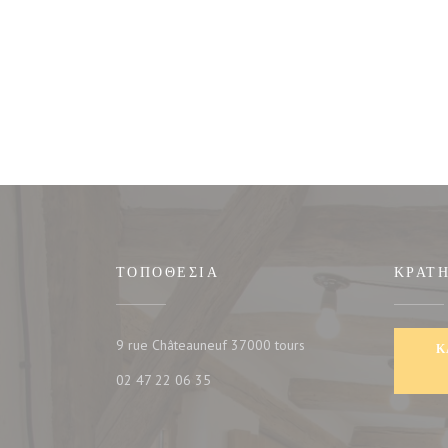
ΤΟΠΟΘΕΣΊΑ
ΚΡΆΤ
((ανοίγει σε νέο παράθυρ
9 rue Châteauneuf 37000 tours
Κ
02 47 22 06 35