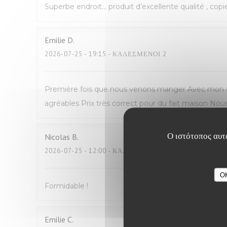
Superbe endroit… produit d’excellente qualité , copi
Emilie
D
2026-07-25
- 19:15 - ΚΑΛΕΣΜΈΝΟΙ 2
Première fois que nous venons manger Avec mon fil
agréables Prix très correct pour du fait maison N
Ο ιστότοπος αυτό
Nicolas
B
2026-07-25
- 12:00 - ΚΑΛΕΣΜΈΝΟΙ 2
O
Formidable !
Emilie
C