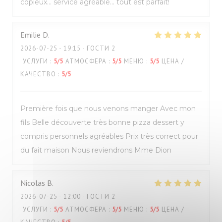
copieux… service agréable… tout est parfait!
Emilie
D
2026-07-25
- 19:15 - ГОСТИ 2
УСЛУГИ
:
5
/5
АТМОСФЕРА
:
5
/5
МЕНЮ
:
5
/5
ЦЕНА /
КАЧЕСТВО
:
5
/5
Première fois que nous venons manger Avec mon
fils Belle découverte très bonne pizza dessert y
compris personnels agréables Prix très correct pour
du fait maison Nous reviendrons Mme Dion
Nicolas
B
2026-07-25
- 12:00 - ГОСТИ 2
УСЛУГИ
:
5
/5
АТМОСФЕРА
:
5
/5
МЕНЮ
:
5
/5
ЦЕНА /