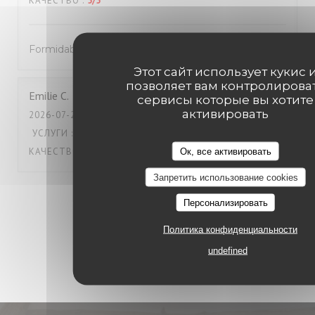
КАЧЕСТВО
:
5
/5
Formidable !
Этот сайт использует кукис 
позволяет вам контролирова
Emilie
C
сервисы которые вы хотите
активировать
2026-07-24
- 19:45 - ГОСТИ 2
УСЛУГИ
:
4
/5
АТМОСФЕРА
:
5
/5
МЕНЮ
:
4
/5
ЦЕНА /
КАЧЕСТВО
:
3
/5
Ок, все активировать
Запретить использование cookies
1
2
3
Персонализировать
Политика конфиденциальности
undefined