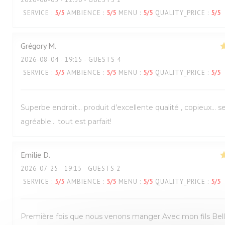
SERVICE
:
5
/5
AMBIENCE
:
5
/5
MENU
:
5
/5
QUALITY_PRICE
:
5
/5
Grégory
M
2026-08-04
- 19:15 - GUESTS 4
SERVICE
:
5
/5
AMBIENCE
:
5
/5
MENU
:
5
/5
QUALITY_PRICE
:
5
/5
Superbe endroit… produit d’excellente qualité , copieux… s
agréable… tout est parfait!
Emilie
D
2026-07-25
- 19:15 - GUESTS 2
SERVICE
:
5
/5
AMBIENCE
:
5
/5
MENU
:
5
/5
QUALITY_PRICE
:
5
/5
Première fois que nous venons manger Avec mon fils Bel