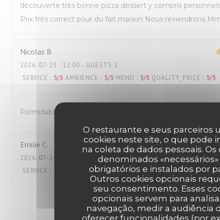
découverte très bonne pizza dessert y compris personnel
Prix très correct pour du fait maison Nous reviendrons M
Nicolas
B
2026-07-25
- 12:00 - GUESTS 2
SERVICE
:
5
/5
AMBIENCE
:
5
/5
MENU
:
5
/5
QUALITY_PRICE
:
5
/5
Formidable !
O restaurante e seus parceiros u
cookies neste site, o que pode i
Emilie
C
na coleta de dados pessoais. Os
2026-07-24
- 19:45 - GUESTS 2
denominados «necessários»
obrigatórios e instalados por p
SERVICE
:
4
/5
AMBIENCE
:
5
/5
MENU
:
4
/5
QUALITY_PRICE
:
3
/5
Outros cookies opcionais req
seu consentimento. Esses co
opcionais servem para analisa
1
2
3
navegação, medir a audiência d
oferecer funcionalidades (por e