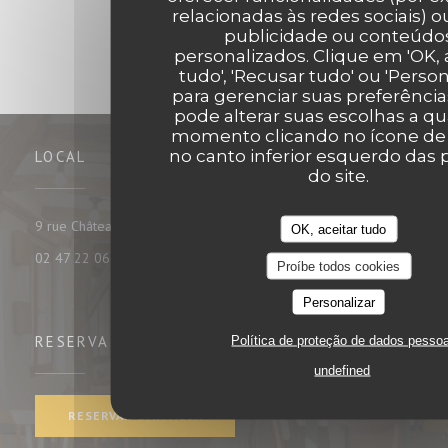
relacionadas às redes sociais) ou
publicidade ou conteúdo
personalizados. Clique em 'OK, 
tudo', 'Recusar tudo' ou 'Person
para gerenciar suas preferência
pode alterar suas escolhas a q
momento clicando no ícone de
no canto inferior esquerdo das 
LOCAL
do site.
((abre numa nova janela))
9 rue Châteauneuf 37000 tours
OK, aceitar tudo
02 47 22 06 35
Proíbe todos cookies
Personalizar
Política de proteção de dados pesso
RESERVA
undefined
RESERVAR UMA MESA