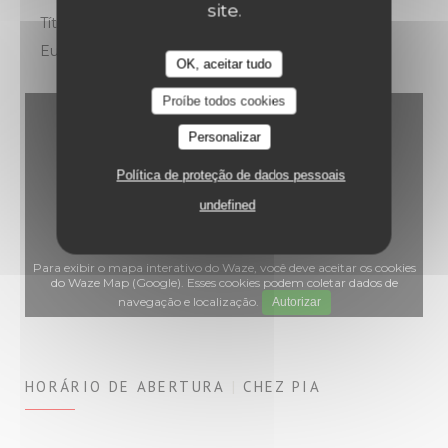
site.
Títulos de restaurante, Pagamento sem contato,
Eurocard/Mastercard, Visa, Cheques, Cartão Azul
OK, aceitar tudo
Proíbe todos cookies
Personalizar
Política de proteção de dados pessoais
undefined
Para exibir o mapa interativo do Waze, você deve aceitar os cookies
do Waze Map (Google). Esses cookies podem coletar dados de
navegação e localização.
Autorizar
HORÁRIO DE ABERTURA
CHEZ PIA