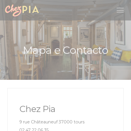
Painel de Gerenciamento de Cookies
Mapa e Contacto
Chez Pia
((abre numa nova janel
9 rue Châteauneuf 37000 tours
02 47 22 06 35