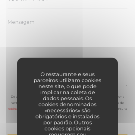
O restaurante e seus
parceiros utilizam cookies
neste site, o que pode
implicar na coleta de
De acordo com a legislação de proteção de dados, tem o direito de se opor a
dados pessoais. Os
comunicações de marketing. Pode registar-se na Lista Robinson através de
cookies denominados
robinson.pt
. Para mais informações sobre o tratamento dos seus dados, consulte
«necessários» são
a nossa
política de privacidade
.
obrigatórios e instalados
por padrão. Outros
cookies opcionais
requerem seu