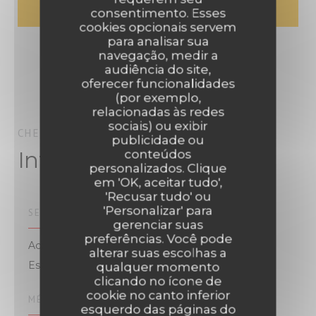
consentimento. Esses
cookies opcionais servem
para analisar sua
navegação, medir a
audiência do site,
oferecer funcionalidades
(por exemplo,
relacionadas às redes
sociais) ou exibir
CHEZ PIA
TOURS
publicidade ou
Informações gerais
conteúdos
personalizados. Clique
em 'OK, aceitar tudo',
'Recusar tudo' ou
'Personalizar' para
SERVIÇOS
gerenciar suas
preferências. Você pode
Acesso para pessoas com mobilidade reduzida,
alterar suas escolhas a
Esplanada
qualquer momento
clicando no ícone de
cookie no canto inferior
MÉTODOS DE PAGAMENTO
esquerdo das páginas do