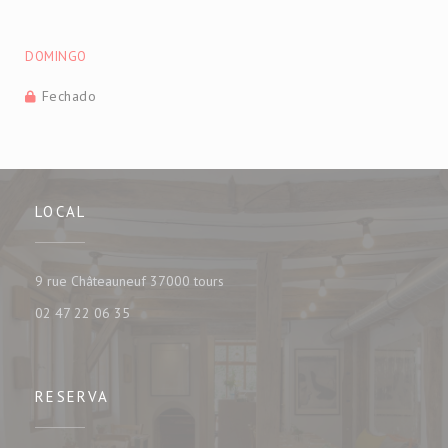
DOMINGO
Fechado
LOCAL
((abre numa nova janela))
9 rue Châteauneuf 37000 tours
02 47 22 06 35
RESERVA