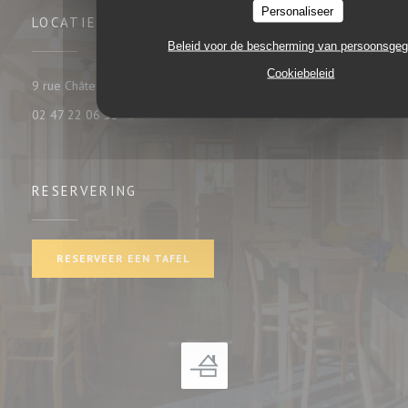
Personaliseer
LOCATIE
Beleid voor de bescherming van persoonsge
Cookiebeleid
((opent in een nieuw venster))
9 rue Châteauneuf 37000 tours
02 47 22 06 35
RESERVERING
RESERVEER EEN TAFEL