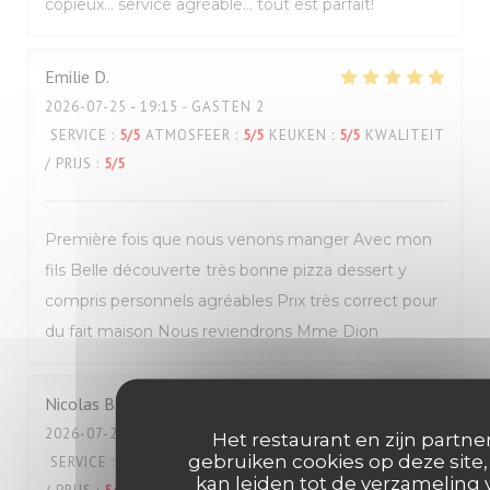
copieux… service agréable… tout est parfait!
Emilie
D
2026-07-25
- 19:15 - GASTEN 2
SERVICE
:
5
/5
ATMOSFEER
:
5
/5
KEUKEN
:
5
/5
KWALITEIT
/ PRIJS
:
5
/5
Première fois que nous venons manger Avec mon
fils Belle découverte très bonne pizza dessert y
compris personnels agréables Prix très correct pour
du fait maison Nous reviendrons Mme Dion
Nicolas
B
2026-07-25
- 12:00 - GASTEN 2
Het restaurant en zijn partne
gebruiken cookies op deze site,
SERVICE
:
5
/5
ATMOSFEER
:
5
/5
KEUKEN
:
5
/5
KWALITEIT
kan leiden tot de verzameling 