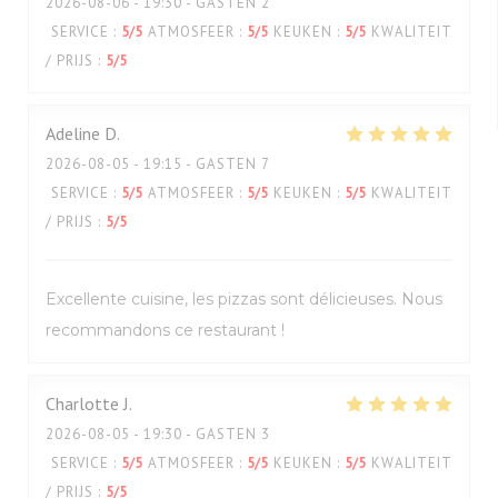
2026-08-06
- 19:30 - GASTEN 2
SERVICE
:
5
/5
ATMOSFEER
:
5
/5
KEUKEN
:
5
/5
KWALITEIT
/ PRIJS
:
5
/5
Adeline
D
2026-08-05
- 19:15 - GASTEN 7
SERVICE
:
5
/5
ATMOSFEER
:
5
/5
KEUKEN
:
5
/5
KWALITEIT
/ PRIJS
:
5
/5
Excellente cuisine, les pizzas sont délicieuses. Nous
recommandons ce restaurant !
Charlotte
J
2026-08-05
- 19:30 - GASTEN 3
SERVICE
:
5
/5
ATMOSFEER
:
5
/5
KEUKEN
:
5
/5
KWALITEIT
/ PRIJS
:
5
/5