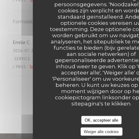
/ PRIJS
:
5
/5
persoonsgegevens. 'Noodzakeli
cookies zijn verplicht en wor
standaard geïnstalleerd. And
Formidable !
optionele cookies vereisen 
toestemming. Deze optionele co
worden gebruikt om uw navigat
analyseren, het sitepubliek te m
Emilie
C
functies te bieden (bijv. gerelat
2026-07-24
- 19:45 - GASTEN 2
aan sociale netwerken) of
SERVICE
:
4
/5
ATMOSFEER
:
5
/5
KEUKEN
:
4
/5
KWALITEIT
gepersonaliseerde advertentie
inhoud weer te geven. Klik op 
/ PRIJS
:
3
/5
accepteer alle', 'Weiger alle' 
'Personaliseer' om uw voorkeur
beheren. U kunt uw keuzes op 
1
2
3
moment wijzigen door op he
cookiepictogram linksonder o
sitepagina's te klikken.
OK, accepteer alle
Weiger alle cookies