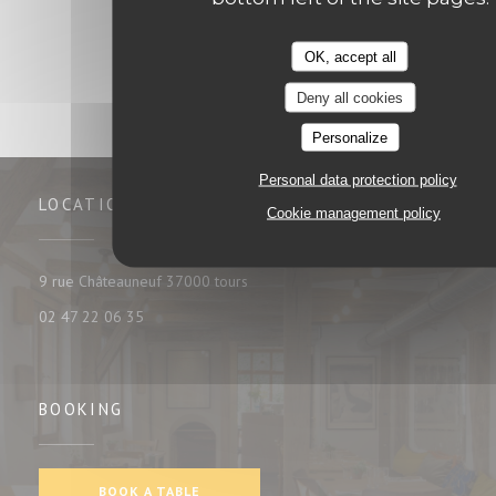
OK, accept all
Deny all cookies
Personalize
Personal data protection policy
LOCATION
Cookie management policy
((opens in a new window))
9 rue Châteauneuf 37000 tours
02 47 22 06 35
BOOKING
BOOK A TABLE