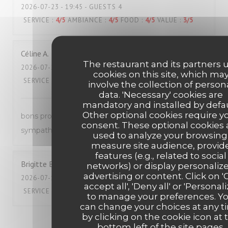
2026-07-23
- 19:45 - GUESTS 4
SERVICE
:
4
/5
AMBIANCE
:
4
/5
FOOD
:
4
/5
VALUE
:
3
/5
Céline
A
The restaurant and its partners 
2026-07-22
- 12:30 - GUESTS 2
cookies on this site, which ma
SERVICE
:
5
/5
AMBIANCE
:
5
/5
FOOD
:
5
/5
VALUE
:
4
/5
involve the collection of person
data. 'Necessary' cookies are
mandatory and installed by defau
Other optional cookies require y
bons produits et très bon service, équipe très
consent. These optional cookies 
sympathique, écoute au top
used to analyze your browsing
measure site audience, provid
features (e.g., related to social
Brigitte
B
networks) or display personaliz
advertising or content. Click on '
2026-07-18
- 12:00 - GUESTS 2
accept all', 'Deny all' or 'Personali
SERVICE
:
5
/5
AMBIANCE
:
4
/5
FOOD
:
5
/5
VALUE
:
4
/5
to manage your preferences. Y
can change your choices at any t
by clicking on the cookie icon at 
1
2
3
bottom left of the site pages.