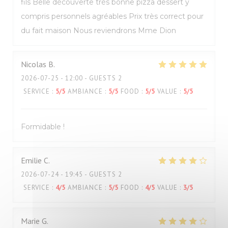
fils Belle découverte très bonne pizza dessert y
compris personnels agréables Prix très correct pour
du fait maison Nous reviendrons Mme Dion
Nicolas
B
2026-07-25
- 12:00 - GUESTS 2
SERVICE
:
5
/5
AMBIANCE
:
5
/5
FOOD
:
5
/5
VALUE
:
5
/5
Formidable !
Emilie
C
2026-07-24
- 19:45 - GUESTS 2
SERVICE
:
4
/5
AMBIANCE
:
5
/5
FOOD
:
4
/5
VALUE
:
3
/5
Marie
G