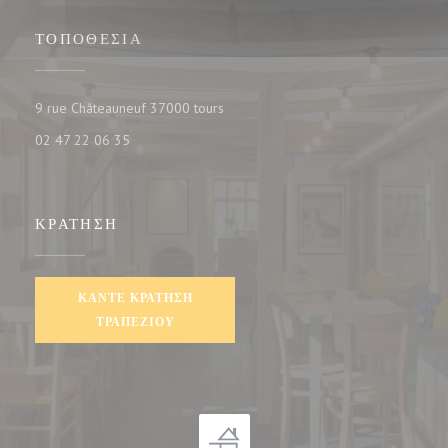
ΤΟΠΟΘΕΣΊΑ
((ανοίγει σε νέο παράθυρο))
9 rue Châteauneuf 37000 tours
02 47 22 06 35
ΚΡΆΤΗΣΗ
ΚΆΝΤΕ ΚΡΆΤΗΣΗ
ΤΡΑΠΕΖΙΟΎ