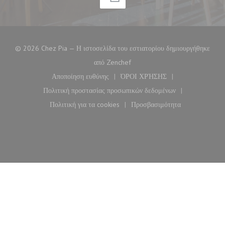
© 2026 Chez Pia — Η ιστοσελίδα του εστιατορίου δημιουργήθηκε
((ανοίγει σε νέο παράθυρο))
από
Zenchef
Αποποίηση ευθύνης
ΌΡΟΙ ΧΡΉΣΗΣ
((ανοίγει σε νέο παράθυρο))
((ανοίγει σε νέο παράθυρο)
Πολιτική προστασίας προσωπικών δεδομένων
((ανοίγει σε νέο παράθυρο))
Πολιτική για τα cookies
Προσβασιμότητα
((ανοίγει σε νέο παράθυρο))
((ανοίγει σε νέο παράθυ