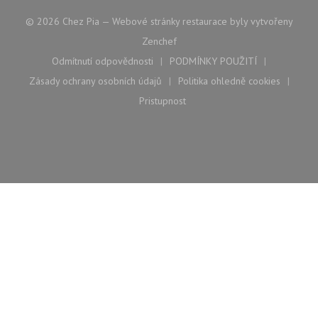
© 2026 Chez Pia — Webové stránky restaurace byly vytvořeny
((otevře se v novém okně))
Zenchef
Odmítnutí odpovědnosti
PODMÍNKY POUŽITÍ
((otevře se v novém okně))
((otevře se v novém ok
Zásady ochrany osobních údajů
Politika ohledně cookies
((otevře se v novém okně))
((otevře se v nové
Pristupnost
((otevře se v novém okně))