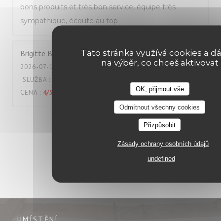
bons produits et très bon service, équipe très
sympathique, écoute au top
Tato stránka využívá cookies a dá
Brigitte
B
na výběr, co chceš aktivovat
2026-07-18
- 12:00 - HOSTÉ 2
SLUŽBA
:
5
/5
ATMOSFÉRA
:
4
/5
KUCHYNĚ
:
5
/5
KVALITA /
OK, přijmout vše
CENA
:
4
/5
Odmítnout všechny cookies
1
2
3
Přizpůsobit
Zásady ochrany osobních údajů
undefined
UMÍSTĚNÍ