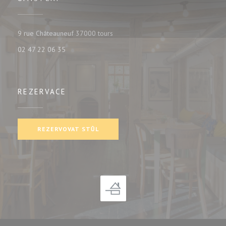
((otevře se v novém okně))
9 rue Châteauneuf 37000 tours
02 47 22 06 35
REZERVACE
REZERVOVAT STŮL