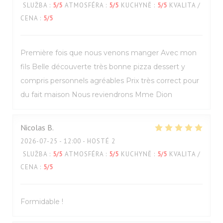
SLUŽBA
:
5
/5
ATMOSFÉRA
:
5
/5
KUCHYNĚ
:
5
/5
KVALITA /
CENA
:
5
/5
Première fois que nous venons manger Avec mon
fils Belle découverte très bonne pizza dessert y
compris personnels agréables Prix très correct pour
du fait maison Nous reviendrons Mme Dion
Nicolas
B
2026-07-25
- 12:00 - HOSTÉ 2
SLUŽBA
:
5
/5
ATMOSFÉRA
:
5
/5
KUCHYNĚ
:
5
/5
KVALITA /
CENA
:
5
/5
Formidable !