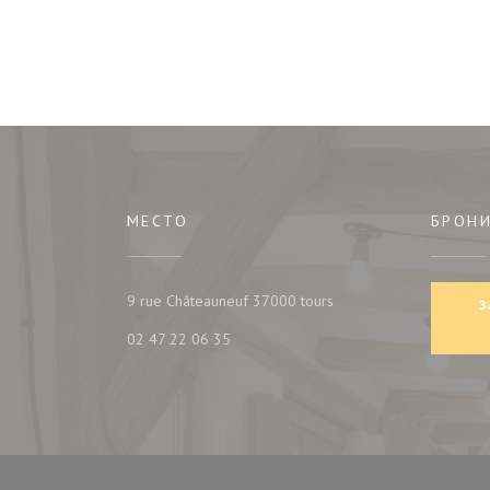
МЕСТО
БРОН
((открывается в новом 
9 rue Châteauneuf 37000 tours
З
02 47 22 06 35