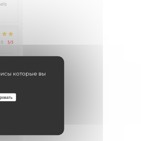
els
ВО
:
5
/5
висы которые вы
ВО
:
3
/5
ровать
ВО
:
3
/5