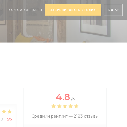
В НОВОМ ОКНЕ))
((ОТКРЫВАЕТСЯ В НОВОМ ОКНЕ))
RU
NU
КАРТА И КОНТАКТЫ
ЗАБРОНИРОВАТЬ СТОЛИК
4.8
/5
Средний рейтинг —
2183 отзывы
ВО
:
5
/5