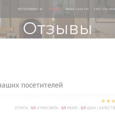
((ОТКРЫВАЕТСЯ 
ФОТОГРАФИИ
ОТЗЫВЫ
MENU CASA PIA
CHEZ PIA ME
Отзывы
наших посетителей
УСЛУГИ
:
5
/5
АТМОСФЕРА
:
5
/5
МЕНЮ
:
5
/5
ЦЕНА / КАЧЕСТ