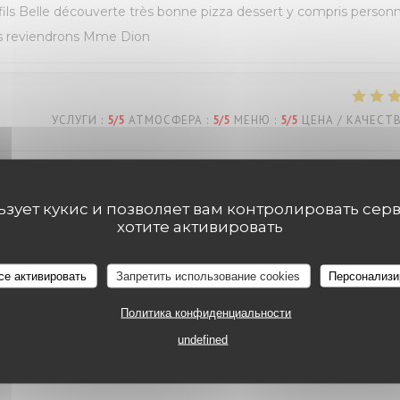
s Belle découverte très bonne pizza dessert y compris personn
ous reviendrons Mme Dion
УСЛУГИ
:
5
/5
АТМОСФЕРА
:
5
/5
МЕНЮ
:
5
/5
ЦЕНА / КАЧЕСТ
льзует кукис и позволяет вам контролировать сер
хотите активировать
УСЛУГИ
:
4
/5
АТМОСФЕРА
:
5
/5
МЕНЮ
:
4
/5
ЦЕНА / КАЧЕСТ
се активировать
Запретить использование cookies
Персонализи
Политика конфиденциальности
undefined
УСЛУГИ
:
4
/5
АТМОСФЕРА
:
4
/5
МЕНЮ
:
4
/5
ЦЕНА / КАЧЕСТ