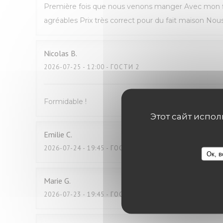
Première fois que nous venons manger Avec mon fil
agréables Prix très correct pour du fait maison N
Nicolas
B
2026-07-25
- 12:00 - ГОСТИ 2
Formidable !
Этот сайт испо
Emilie
C
2026-07-24
- 19:45 - ГОСТИ 2
Ок, в
Marie
G
2026-07-23
- 19:45 - ГОСТИ 4