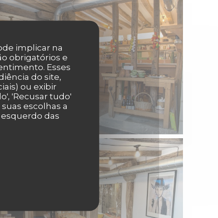
pode implicar na
o obrigatórios e
entimento. Esses
iência do site,
ais) ou exibir
', 'Recusar tudo'
r suas escolhas a
r esquerdo das