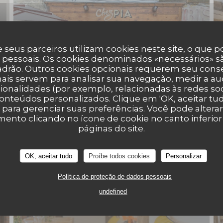
 seus parceiros utilizam cookies neste site, o que 
 pessoais. Os cookies denominados «necessários» sã
padrão. Outros cookies opcionais requerem seu cons
ais servem para analisar sua navegação, medir a aud
ionalidades (por exemplo, relacionadas às redes soci
onteúdos personalizados. Clique em 'OK, aceitar tudo
' para gerenciar suas preferências. Você pode altera
nto clicando no ícone de cookie no canto inferio
páginas do site.
OK, aceitar tudo
Proíbe todos cookies
Personalizar
Política de proteção de dados pessoais
undefined