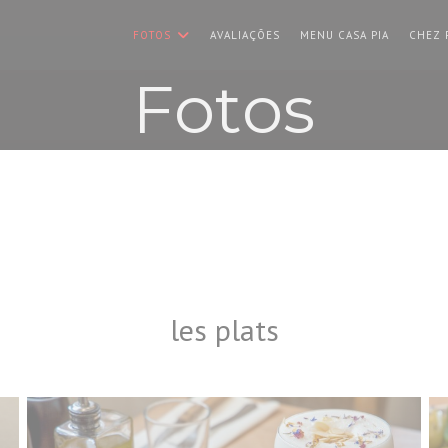
((ABRE NU
FOTOS
AVALIAÇÕES
MENU CASA PIA
CHEZ 
Fotos
les plats