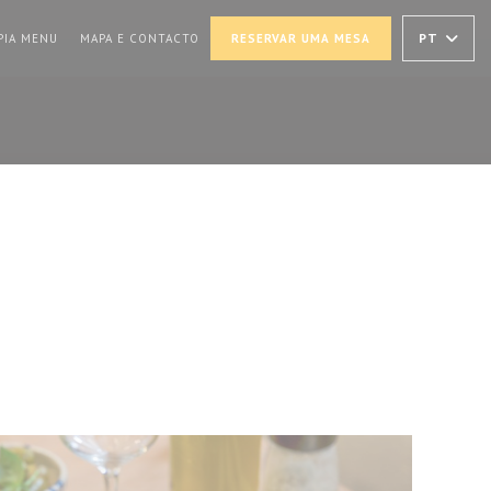
MA NOVA JANELA))
((ABRE NUMA NOVA JANELA))
PT
PIA MENU
MAPA E CONTACTO
RESERVAR UMA MESA