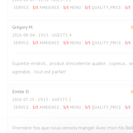
SERVICE
:
5
/5
AMBIENCE
:
5
/5
MENU
:
5
/5
QUALITY_PRICE
:
5
/5
Grégory
M
2026-08-04
- 19:15 - GUESTS 4
SERVICE
:
5
/5
AMBIENCE
:
5
/5
MENU
:
5
/5
QUALITY_PRICE
:
5
/5
Superbe endroit… produit d’excellente qualité , copieux… s
agréable… tout est parfait!
Emilie
D
2026-07-25
- 19:15 - GUESTS 2
SERVICE
:
5
/5
AMBIENCE
:
5
/5
MENU
:
5
/5
QUALITY_PRICE
:
5
/5
Première fois que nous venons manger Avec mon fils Bel