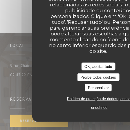
relacionadas às redes sociais) ou
publicidade ou conteúdo
personalizados. Clique em 'OK, 
tudo', 'Recusar tudo' ou 'Person
para gerenciar suas preferência
pode alterar suas escolhas a q
momento clicando no ícone de
no canto inferior esquerdo das 
LOCAL
do site.
((abre numa nova janela))
9 rue Châteauneuf 37000 tours
OK, aceitar tudo
02 47 22 06 35
Proíbe todos cookies
Personalizar
Política de proteção de dados pesso
RESERVA
undefined
RESERVAR UMA MESA