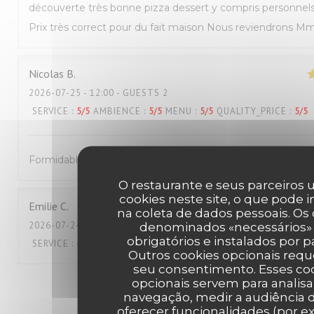
découverte très bonne pizza dessert y compris personnel
Prix très correct pour du fait maison Nous reviendrons M
Nicolas
B
2026-07-25
- 12:00 - GUESTS 2
SERVICE
:
5
/5
AMBIENCE
:
5
/5
MENU
:
5
/5
QUALITY_PRICE
:
5
/5
Formidable !
O restaurante e seus parceiros u
cookies neste site, o que pode i
Emilie
C
na coleta de dados pessoais. Os
2026-07-24
- 19:45 - GUESTS 2
denominados «necessários»
obrigatórios e instalados por p
SERVICE
:
4
/5
AMBIENCE
:
5
/5
MENU
:
4
/5
QUALITY_PRICE
:
3
/5
Outros cookies opcionais req
seu consentimento. Esses co
opcionais servem para analisa
1
2
3
navegação, medir a audiência d
oferecer funcionalidades (por e