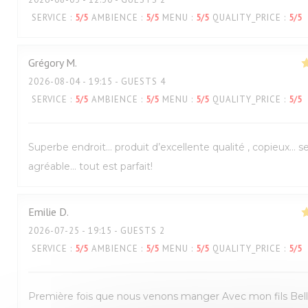
SERVICE
:
5
/5
AMBIENCE
:
5
/5
MENU
:
5
/5
QUALITY_PRICE
:
5
/5
Grégory
M
2026-08-04
- 19:15 - GUESTS 4
SERVICE
:
5
/5
AMBIENCE
:
5
/5
MENU
:
5
/5
QUALITY_PRICE
:
5
/5
Superbe endroit… produit d’excellente qualité , copieux… s
agréable… tout est parfait!
Emilie
D
2026-07-25
- 19:15 - GUESTS 2
SERVICE
:
5
/5
AMBIENCE
:
5
/5
MENU
:
5
/5
QUALITY_PRICE
:
5
/5
Première fois que nous venons manger Avec mon fils Bel