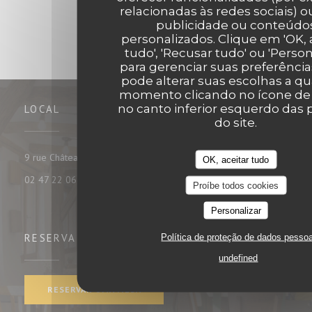
relacionadas às redes sociais) ou
publicidade ou conteúdo
personalizados. Clique em 'OK, 
tudo', 'Recusar tudo' ou 'Person
para gerenciar suas preferência
pode alterar suas escolhas a q
momento clicando no ícone de
no canto inferior esquerdo das 
LOCAL
do site.
((abre numa nova janela))
9 rue Châteauneuf 37000 tours
OK, aceitar tudo
02 47 22 06 35
Proíbe todos cookies
Personalizar
Política de proteção de dados pesso
RESERVA
undefined
RESERVAR UMA MESA