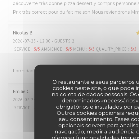
découverte très bonne pizza dessert y compris personnel
Prix très correct pour du fait maison Nous reviendrons M
Nicolas
B
2026-07-25
- 12:00 - GUESTS 2
SERVICE
:
5
/5
AMBIENCE
:
5
/5
MENU
:
5
/5
QUALITY_PRICE
:
5
/5
Formidable !
O restaurante e seus parceiros u
cookies neste site, o que pode i
Emilie
C
na coleta de dados pessoais. Os
2026-07-24
- 19:45 - GUESTS 2
denominados «necessários»
obrigatórios e instalados por p
SERVICE
:
4
/5
AMBIENCE
:
5
/5
MENU
:
4
/5
QUALITY_PRICE
:
3
/5
Outros cookies opcionais req
seu consentimento. Esses co
opcionais servem para analisa
1
2
3
navegação, medir a audiência d
oferecer funcionalidades (por e