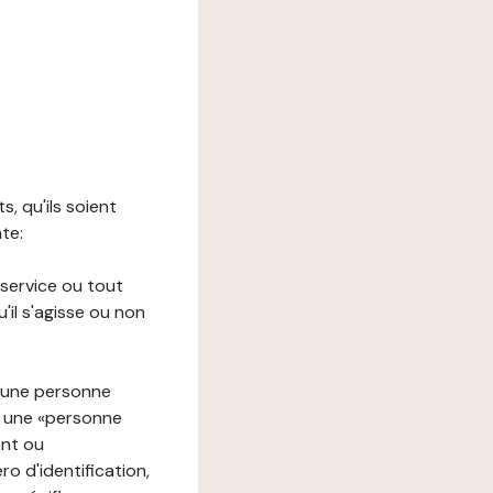
s, qu'ils soient
nte:
 service ou tout
il s'agisse ou non
à une personne
re une «personne
ent ou
o d'identification,