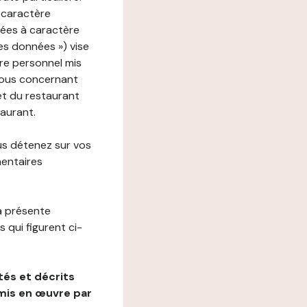
 caractère
nées à caractère
des données ») vise
re personnel mis
vous concernant
net du restaurant
taurant.
us détenez sur vos
mentaires
a présente
 qui figurent ci-
és et décrits
mis en œuvre par