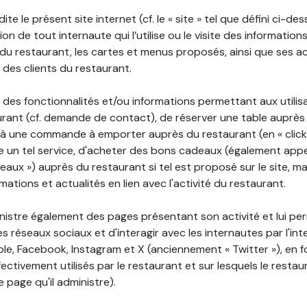
ite le présent site internet (cf. le « site » tel que défini ci-de
ion de tout internaute qui l’utilise ou le visite des informati
é du restaurant, les cartes et menus proposés, ainsi que ses a
r des clients du restaurant.
 des fonctionnalités et/ou informations permettant aux utilis
urant (cf. demande de contact), de réserver une table auprès
à une commande à emporter auprès du restaurant (en « click a
 un tel service, d'acheter des bons cadeaux (également appe
aux ») auprès du restaurant si tel est proposé sur le site, m
mations et actualités en lien avec l'activité du restaurant.
nistre également des pages présentant son activité et lui pe
s réseaux sociaux et d'interagir avec les internautes par l'in
le, Facebook, Instagram et X (anciennement « Twitter »), en 
ectivement utilisés par le restaurant et sur lesquels le resta
 page qu'il administre).