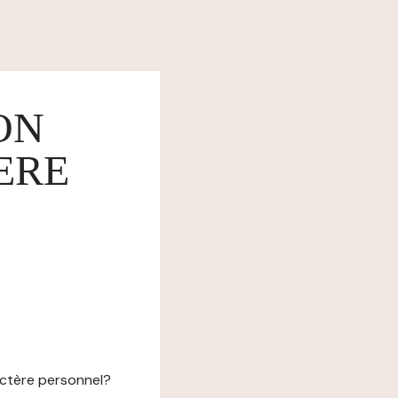
ON
ERE
actère personnel?