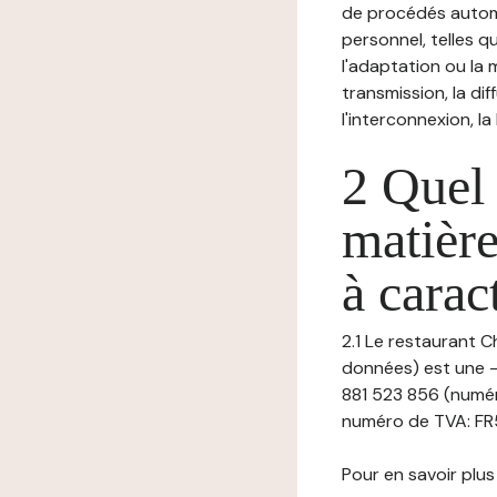
de procédés autom
personnel, telles qu
l'adaptation ou la m
transmission, la di
l'interconnexion, la
2 Quel 
matière
à carac
2.1 Le restaurant C
données) est une -
881 523 856 (numér
numéro de TVA: FR52
Pour en savoir plus