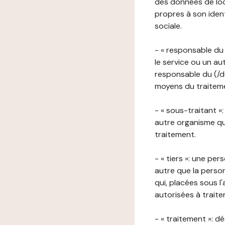
des données de loca
propres à son iden
sociale.
- « responsable du 
le service ou un au
responsable du (/de
moyens du traitemen
- « sous-traitant »
autre organisme qu
traitement.
- « tiers »: une pe
autre que la perso
qui, placées sous l
autorisées à traite
- « traitement »: 