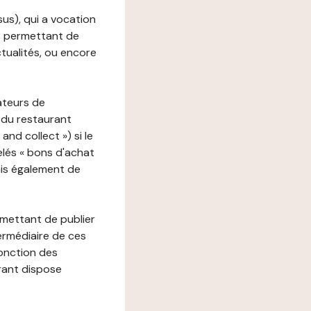
ssus), qui a vocation
ons permettant de
ctualités, ou encore
ateurs de
 du restaurant
nd collect ») si le
lés « bons d'achat
ais également de
rmettant de publier
termédiaire de ces
fonction des
urant dispose