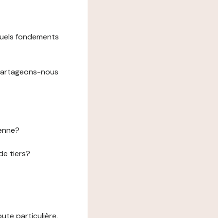
 quels fondements
 partageons-nous
éenne?
de tiers?
te particulière.