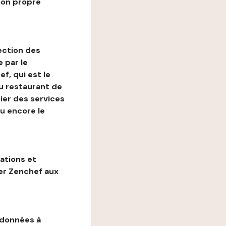
son propre
ection des
 par le
f, qui est le
au restaurant de
ier des services
ou encore le
gations et
ter Zenchef aux
 données à