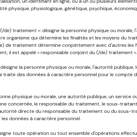
lisation, un identifiant en ligne, ou à un ou plusieurs élément
tité physique, physiologique, génétique, psychique, économiqu
(/de) traitement »: désigne la personne physique ou morale, l'
tre organisme qui détermine les finalités et les moyens du tra
) de traitement détermine conjointement avec d'autres les fin
t, il est appelé « responsable conjoint du (/de) traitement ».
: désigne la personne physique ou morale, l'autorité publique, 
i traite des données à caractère personnel pour le compte 
rsonne physique ou morale, une autorité publique, un service 
nne concernée, le responsable du traitement, le sous-traitan
'autorité directe du responsable du traitement ou du sous-tra
r les données à caractère personnel.
désigne toute opération ou tout ensemble d'opérations effectu