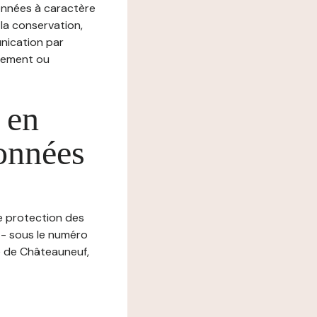
nnées à caractère
, la conservation,
munication par
chement ou
 en
données
de protection des
 - sous le numéro
e de Châteauneuf,