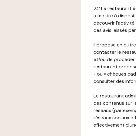
2.2 Le restaurant éd
à mettre à disposit
découvrir l’activit
des avis laissés pa
Il propose en outre
contacter le resta
et/ou de procéder 
restaurant propose
» ou « chèques cade
consulter des infor
Le restaurant admi
des contenus sur le
réseaux (par exemp
réseaux sociaux eff
effectivement d'une