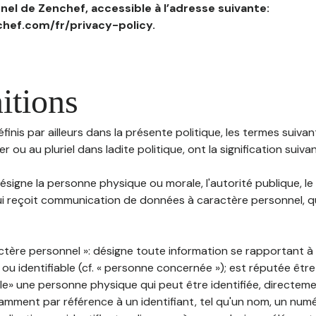
el de Zenchef, accessible à l’adresse suivante:
hef.com/fr/privacy-policy.
itions
inis par ailleurs dans la présente politique, les termes suivant
r ou au pluriel dans ladite politique, ont la signification suiva
 désigne la personne physique ou morale, l'autorité publique, le
i reçoit communication de données à caractère personnel, qu'
ctère personnel »: désigne toute information se rapportant 
 ou identifiable (cf. « personne concernée »); est réputée êt
ble» une personne physique qui peut être identifiée, directem
mment par référence à un identifiant, tel qu'un nom, un numér