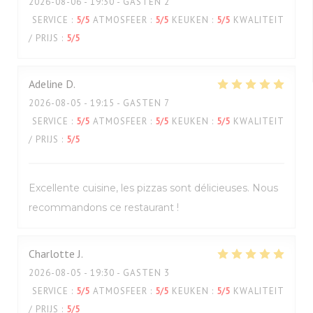
2026-08-06
- 19:30 - GASTEN 2
SERVICE
:
5
/5
ATMOSFEER
:
5
/5
KEUKEN
:
5
/5
KWALITEIT
/ PRIJS
:
5
/5
Adeline
D
2026-08-05
- 19:15 - GASTEN 7
SERVICE
:
5
/5
ATMOSFEER
:
5
/5
KEUKEN
:
5
/5
KWALITEIT
/ PRIJS
:
5
/5
Excellente cuisine, les pizzas sont délicieuses. Nous
recommandons ce restaurant !
Charlotte
J
2026-08-05
- 19:30 - GASTEN 3
SERVICE
:
5
/5
ATMOSFEER
:
5
/5
KEUKEN
:
5
/5
KWALITEIT
/ PRIJS
:
5
/5