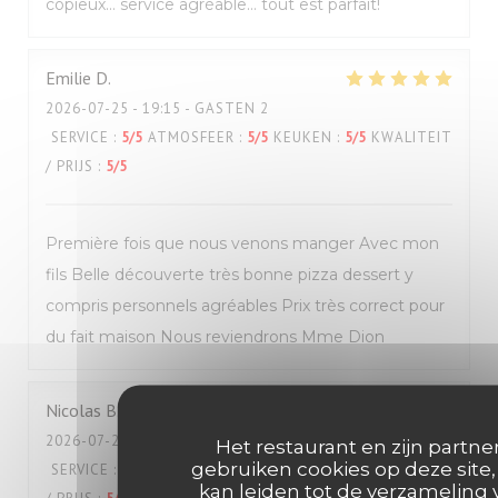
copieux… service agréable… tout est parfait!
Emilie
D
2026-07-25
- 19:15 - GASTEN 2
SERVICE
:
5
/5
ATMOSFEER
:
5
/5
KEUKEN
:
5
/5
KWALITEIT
/ PRIJS
:
5
/5
Première fois que nous venons manger Avec mon
fils Belle découverte très bonne pizza dessert y
compris personnels agréables Prix très correct pour
du fait maison Nous reviendrons Mme Dion
Nicolas
B
2026-07-25
- 12:00 - GASTEN 2
Het restaurant en zijn partne
gebruiken cookies op deze site,
SERVICE
:
5
/5
ATMOSFEER
:
5
/5
KEUKEN
:
5
/5
KWALITEIT
kan leiden tot de verzameling 