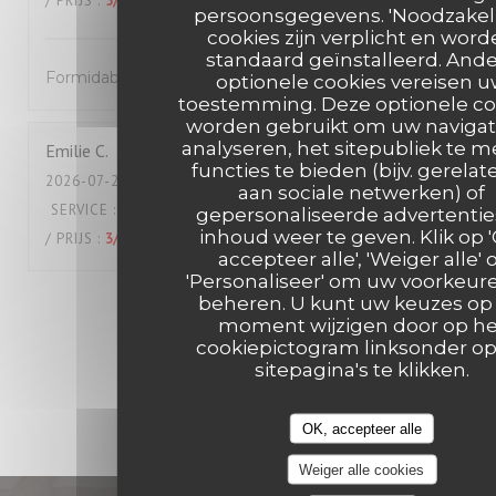
/ PRIJS
:
5
/5
persoonsgegevens. 'Noodzakeli
cookies zijn verplicht en wor
standaard geïnstalleerd. And
Formidable !
optionele cookies vereisen 
toestemming. Deze optionele co
worden gebruikt om uw navigat
analyseren, het sitepubliek te m
Emilie
C
functies te bieden (bijv. gerelat
2026-07-24
- 19:45 - GASTEN 2
aan sociale netwerken) of
SERVICE
:
4
/5
ATMOSFEER
:
5
/5
KEUKEN
:
4
/5
KWALITEIT
gepersonaliseerde advertentie
inhoud weer te geven. Klik op 
/ PRIJS
:
3
/5
accepteer alle', 'Weiger alle' 
'Personaliseer' om uw voorkeur
beheren. U kunt uw keuzes op 
1
2
3
moment wijzigen door op he
cookiepictogram linksonder o
sitepagina's te klikken.
OK, accepteer alle
Weiger alle cookies