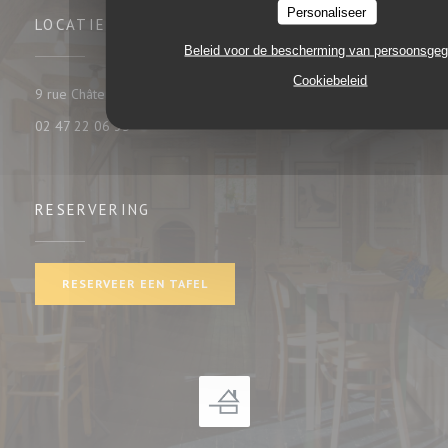
Personaliseer
LOCATIE
Beleid voor de bescherming van persoonsge
Cookiebeleid
((opent in een nieuw venster))
9 rue Châteauneuf 37000 tours
02 47 22 06 35
RESERVERING
RESERVEER EEN TAFEL