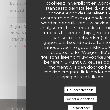
cookies zijn verplicht en wor
bons produits et très bon service, équipe très
standaard geïnstalleerd. And
sympathique, écoute au top
optionele cookies vereisen 
toestemming. Deze optionele co
worden gebruikt om uw navigat
Brigitte
B
analyseren, het sitepubliek te m
functies te bieden (bijv. gerelat
2026-07-18
- 12:00 - GASTEN 2
aan sociale netwerken) of
SERVICE
:
5
/5
ATMOSFEER
:
4
/5
KEUKEN
:
5
/5
KWALITEIT
gepersonaliseerde advertentie
/ PRIJS
:
4
/5
inhoud weer te geven. Klik op 
accepteer alle', 'Weiger alle' 
'Personaliseer' om uw voorkeur
1
2
3
beheren. U kunt uw keuzes op 
moment wijzigen door op he
cookiepictogram linksonder o
sitepagina's te klikken.
OK, accepteer alle
Weiger alle cookies
Personaliseer
LOCATIE