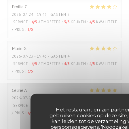
Emilie
C
2026-07-24
- 19:45 - GASTEN 2
SERVICE
:
4
/5
ATMOSFEER
:
5
/5
KEUKEN
:
4
/5
KWALITEIT
/ PRIJS
:
3
/5
Marie
G
2026-07-23
- 19:45 - GASTEN 4
SERVICE
:
4
/5
ATMOSFEER
:
4
/5
KEUKEN
:
4
/5
KWALITEIT
/ PRIJS
:
3
/5
Céline
A
2026-07-22
- 12:30 - GASTEN 2
SERVICE
:
5
/5
ATMOSFEER
:
5
/5
KEUKEN
:
5
/5
KWALITEIT
Het restaurant en zijn partne
/ PRIJS
:
4
/5
gebruiken cookies op deze site,
kan leiden tot de verzameling 
persoonsgegevens. 'Noodzakeli