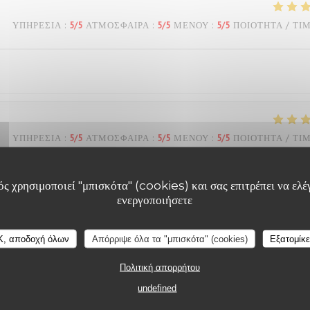
ΥΠΗΡΕΣΊΑ
:
5
/5
ΑΤΜΌΣΦΑΙΡΑ
:
5
/5
ΜΕΝΟΎ
:
5
/5
ΠΟΙΌΤΗΤΑ / ΤΙ
ΥΠΗΡΕΣΊΑ
:
5
/5
ΑΤΜΌΣΦΑΙΡΑ
:
5
/5
ΜΕΝΟΎ
:
5
/5
ΠΟΙΌΤΗΤΑ / ΤΙ
ς χρησιμοποιεί "μπισκότα" (cookies) και σας επιτρέπει να ελέγ
ενεργοποιήσετε
ΥΠΗΡΕΣΊΑ
:
5
/5
ΑΤΜΌΣΦΑΙΡΑ
:
5
/5
ΜΕΝΟΎ
:
5
/5
ΠΟΙΌΤΗΤΑ / ΤΙ
K, αποδοχή όλων
Απόρριψε όλα τα "μπισκότα" (cookies)
Εξατομίκ
eux… service agréable… tout est parfait!
Πολιτική απορρήτου
undefined