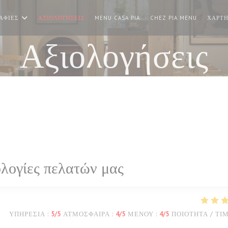
((ΑΝΟΊΓΕΙ ΣΕ ΝΈΟ ΠΑΡΆΘΥΡΟ
((ΑΝΟΊΓΕ
ΑΦΊΕΣ
ΑΞΙΟΛΟΓΉΣΕΙΣ
MENU CASA PIA
CHEZ PIA MENU
ΧΆΡΤΗ
Αξιολογήσεις
λογίες πελατών μας
ΥΠΗΡΕΣΊΑ
:
5
/5
ΑΤΜΌΣΦΑΙΡΑ
:
4
/5
ΜΕΝΟΎ
:
4
/5
ΠΟΙΌΤΗΤΑ / ΤΙ