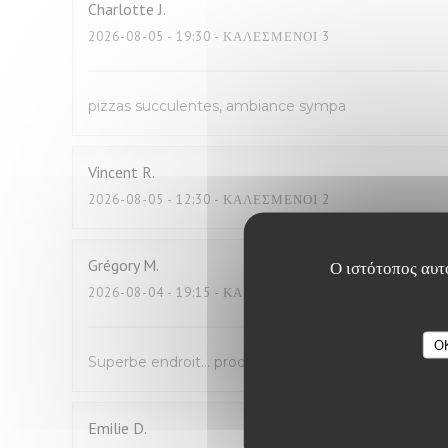
Charlotte
J
2026-08-05
- 19:30 - ΚΑΛΕΣΜΈΝΟΙ 3
pizzas succulentes, ambiance sympa
Vincent
R
2026-08-05
- 12:30 - ΚΑΛΕΣΜΈΝΟΙ 2
Grégory
M
Ο ιστότοπος αυτό
2026-08-04
- 19:15 - ΚΑΛΕΣΜΈΝΟΙ 4
O
Superbe endroit… produit d’excellente qualité , copi
Emilie
D