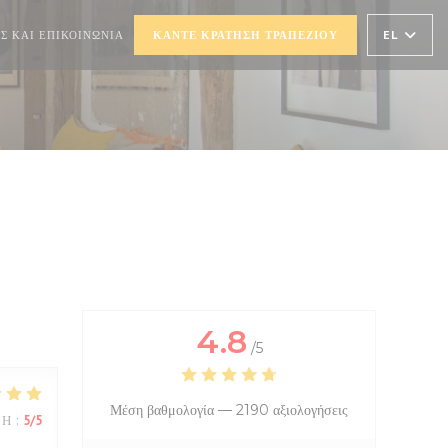
))
Ι ΣΕ ΝΈΟ ΠΑΡΆΘΥΡΟ))
EL
Σ ΚΑΙ ΕΠΙΚΟΙΝΩΝΊΑ
ΚΆΝΤΕ ΚΡΆΤΗΣΗ ΤΡΑΠΕΖΙΟΎ
4.8
/5
Μέση βαθμολογία —
2190 αξιολογήσεις
ΜΉ
:
5
/5