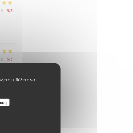
ΜΉ
:
5
/5
ΜΉ
:
5
/5
ξετε τι θέλετε να
ΜΉ
:
5
/5
ευση