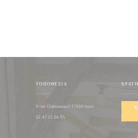
ΤΟΠΟΘΕΣΊΑ
ΚΡΆΤ
((ανοίγει σε νέο παράθυρ
9 rue Châteauneuf 37000 tours
Κ
02 47 22 06 35