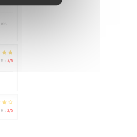
ΜΉ
:
5
/5
els
ΜΉ
:
5
/5
ΜΉ
:
3
/5