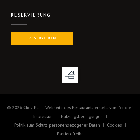
RESERVIERUNG
RESERVIEREN
((öf
© 2026 Chez Pia — Webseite des Restaurants erstellt von
Zenchef
Impressum
Nutzungsbedingungen
((öffnet ein neues Fenster))
((öffnet ein neues Fenster))
Politik zum Schutz personenbezogener Daten
Cookies
((öffnet ein neues Fenster))
((öffnet ein
Barrierefreiheit
((öffnet ein neues Fenster))